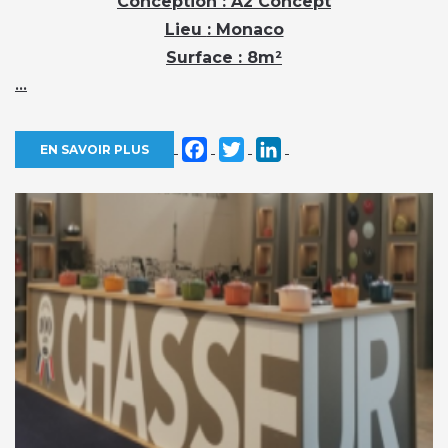
Conception
: A2 Concept
Lieu
: Monaco
Surface
: 8m²
...
Facebook
Twitter
LinkedIn
EN SAVOIR PLUS