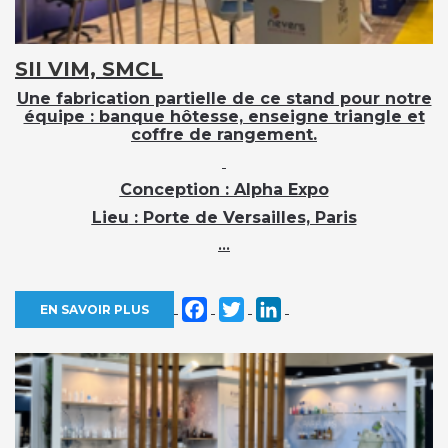
SII VIM, SMCL
Une fabrication partielle de ce stand pour notre
équipe : banque hôtesse, enseigne triangle et
coffre de rangement.
Conception
: Alpha Expo
Lieu
: Porte de Versailles, Paris
...
Facebook
Twitter
LinkedIn
EN SAVOIR PLUS