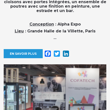
cloisons avec portes intégrées, un ensemble de
poutres avec une finition en peinture, une
estrade et un bar.
Conception
: Alpha Expo
Lieu
: Grande Halle de la Villette, Paris
...
Facebook
Twitter
LinkedIn
EN SAVOIR PLUS