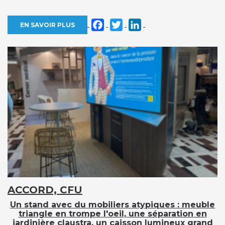
Facebook
Twitter
LinkedIn
EN SAVOIR PLUS
ACCORD, CFU
Un stand avec du mobiliers atypiques : meuble
triangle en trompe l'oeil, une séparation en
jardinière claustra, un caisson lumineux grand