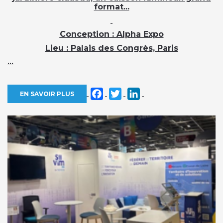
format...
Conception
: Alpha Expo
Lieu
: Palais des Congrès, Paris
...
Facebook
Twitter
LinkedIn
EN SAVOIR PLUS