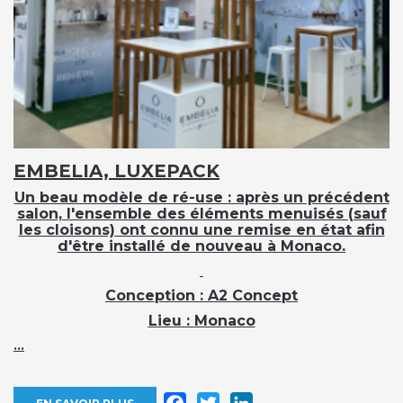
EMBELIA, LUXEPACK
Un beau modèle de ré-use : après un précédent
salon, l'ensemble des éléments menuisés (sauf
les cloisons) ont connu une remise en état afin
d'être installé de nouveau à Monaco.
Conception
: A2 Concept
Lieu
: Monaco
...
Facebook
Twitter
LinkedIn