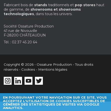
Fabricant bois de
stands
traditionnels et
pop stores
haut
de gamme, de
showrooms et showrooms
technologiques
, dans tous les univers.
Coordonnées
Nos
Société Ossature Production
41 rue de Nivouville
F-28200 CHÂTEAUDUN
Tél. : 02 37 45 20 64
Copyright © 2026 - Ossature Production - Tous droits
réservés -
Cookies
-
Mentions légales
EN POURSUIVANT VOTRE NAVIGATION SUR CE SITE, VOUS
ACCEPTEZ L'UTILISATION DE COOKIES SUSCEPTIBLES DE
GÉNÉRER DES STATISTIQUES DE VISITES VIA GOOGLE
ANALYTICS.