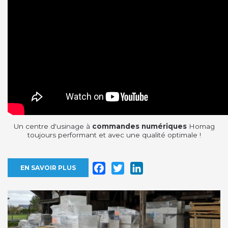
Un centre d'usinage à
commandes numériques
Homag
toujours performant et avec une qualité optimale !
Facebook
Twitter
LinkedIn
EN SAVOIR PLUS