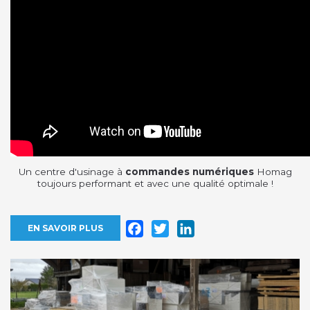
Un centre d'usinage à
commandes numériques
Homag
toujours performant et avec une qualité optimale !
Facebook
Twitter
LinkedIn
EN SAVOIR PLUS