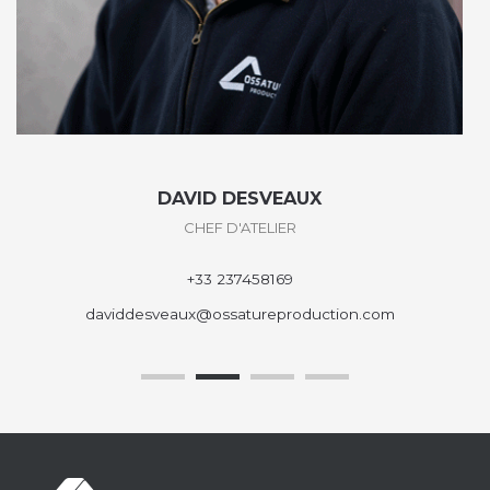
CAROLINE MONNIER
ADMINISTRATION
+33 237452064
carolinemonnier@ossatureproduction.com