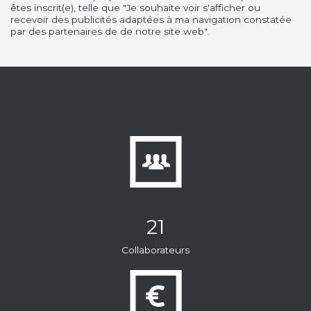
êtes inscrit(e), telle que "Je souhaite voir s'afficher ou
recevoir des publicités adaptées à ma navigation constatée
par des partenaires de de notre site web".
21
Collaborateurs