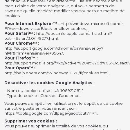
de chaque navigateur est différente. Elle est décrite dans le
menu d'aide de votre navigateur, qui vous permettra de
savoir de quelle manière modifier vos souhaits en matière de
cookies.
Pour Internet Explorer™ :
http://windows.microsoft.com/fr-
FR/windows-vista/Block-or-allow-cookies,
Pour Safari™ :
http://docs.info.apple.com/article.html?
path=Safari/3.0/fr/9277.html,
Pour Chrome™ :
http://support.google.com/chrome/bin/answer.py?
hl=fr&hlrm=en&answer=95647,
Pour Firefox™ :
http://support.mozilla.org/fr/kb/Activer%20et%20d%C3%A9sact
Pour Opera™ :
http://help.opera.com/Windows/10.20/fr/cookies.html,
Désactiver les cookies Google Analytics :
- Nom du cookie utilisé : UA-108921081-1
- Type de cookie : Cookies d’audience
Vous pouvez empêcher l'utilisation et le dépôt de ce cookie
sur votre poste en vous rendant sur :
https://tools.google.com/dlpage/gaoptout?hl=fr.
Supprimer vos cookies :
Vous pouvez supprimer la totalité de vos cookies, ou