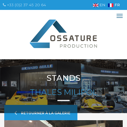
Aller
+33 (0)2 37 45 20 64
EN
FR
au
contenu
Tog
principal
nav
STANDS
THALES MILIPOL
RETOURNER À LA GALERIE