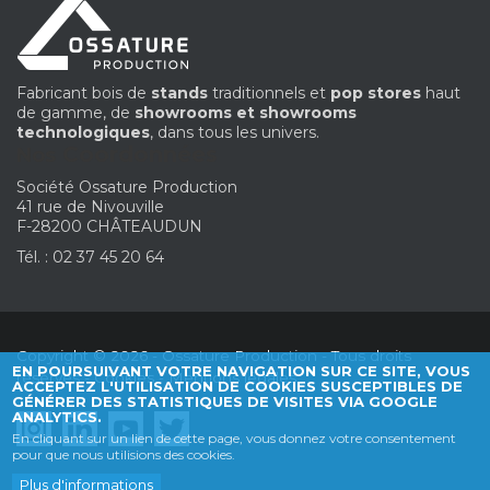
Fabricant bois de
stands
traditionnels et
pop stores
haut
de gamme, de
showrooms et showrooms
technologiques
, dans tous les univers.
Coordonnées
Nos
Société Ossature Production
41 rue de Nivouville
F-28200 CHÂTEAUDUN
Tél. : 02 37 45 20 64
Copyright © 2026 - Ossature Production - Tous droits
EN POURSUIVANT VOTRE NAVIGATION SUR CE SITE, VOUS
réservés -
Cookies
-
Mentions légales
ACCEPTEZ L'UTILISATION DE COOKIES SUSCEPTIBLES DE
GÉNÉRER DES STATISTIQUES DE VISITES VIA GOOGLE
ANALYTICS.
En cliquant sur un lien de cette page, vous donnez votre consentement
pour que nous utilisions des cookies.
Plus d'informations