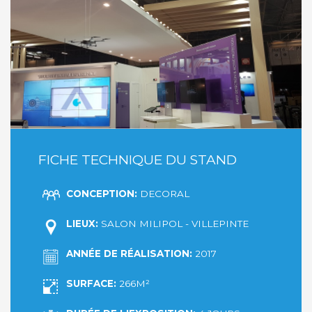
FICHE TECHNIQUE DU STAND
CONCEPTION:
DECORAL
LIEUX:
SALON MILIPOL - VILLEPINTE
ANNÉE DE RÉALISATION:
2017
SURFACE:
266M²