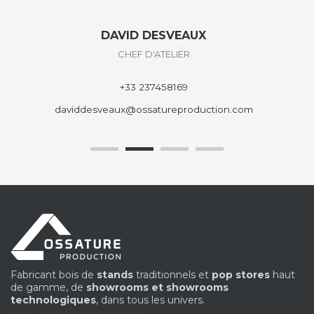
DAVID DESVEAUX
CHEF D'ATELIER
+33 237458169
daviddesveaux@ossatureproduction.com
Fabricant bois de
stands
traditionnels et
pop stores
haut
de gamme, de
showrooms et showrooms
technologiques
, dans tous les univers.
Coordonnées