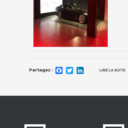
Facebook
Twitter
LinkedIn
LIRE LA SUITE
D
K
:
2
!