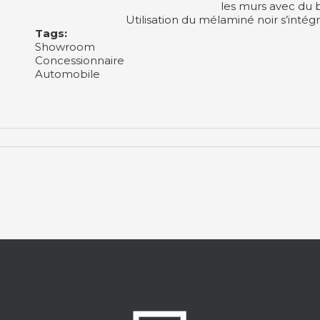
les murs avec du b
Utilisation du mélaminé noir s’intégr
Tags:
Showroom
Concessionnaire
Automobile
E
IA
UN
NOUVEAU
LOOK
POUR
018