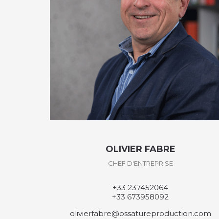
DAVID DESVEAUX
CHEF D'ATELIER
+33 237458169
daviddesveaux@ossatureproduction.com
ion.com