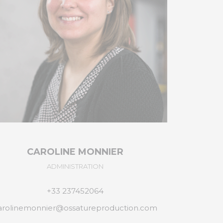
MÉLANIE PAVEE
ADMINISTRATION
+33 237452064
melaniepavee@ossatureproduction.com
olivier