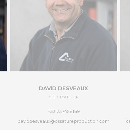
CAROLINE MONNIER
ADMINISTRATION
+33 237452064
carolinemonnier@ossatureproduction.com