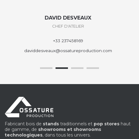
DAVID DESVEAUX
CHEF D'ATELIER
+33 237458169
daviddesveaux@ossatureproduction.com
Fabricant bois de
stands
traditionnels et
pop stores
haut
de gamme, de
showrooms et showrooms
technologiques
, dans tous les univers.