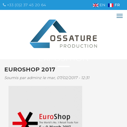
Aller
+33 (0)2 37 45 20 64
EN
FR
au
contenu
Tog
principal
nav
EXPOSITION
EUROSHOP 2017
Soumis par
adminz
le mar, 07/02/2017 - 12:31